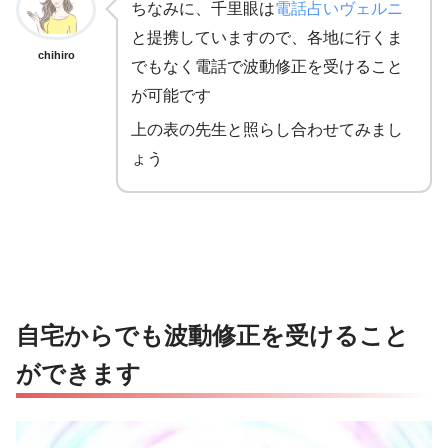
ちなみに、千里眼は
電話占いヴェルニ
と提携していますので、各地に行くま
・名西郡｜健康院 今津幸司先生
chihiro
でもなく電話で波動修正を受けること
が可能です
・徳島市｜徳島占い処 はるいち堂 髙木と
徳島
上の表の先生と照らし合わせてみまし
ょう
・徳島市｜リラクゼーションルームAroon
・丸亀｜「オーラ診断＆癒し」スピリチュアル
・高松｜スピリチュアル・クルー 天地光(
香川
自宅からでも波動修正を受けること
・高松｜スピリチュアルサロン・イヴロー
ができます
・松山｜鏡子先生【カウンセラー・リンク