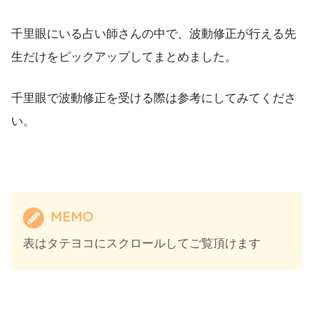
静岡
・浜松｜アイリス キヨノ
千里眼にいる占い師さんの中で、波動修正が行える先
生だけをピックアップしてまとめました。
・岡崎｜愛ハピネス
千里眼で波動修正を受ける際は参考にしてみてくださ
・名古屋｜占いカフェ SPIRITUAL（スピ
愛知
い。
・栄｜占いカフェ
・四日市｜こころの選択肢 山田美鶴先生
MEMO
・津｜KOLON FACTORY(コロンファクト
表はタテヨコにスクロールしてご覧頂けます
三重
・松坂｜Lisa masha リザ・マーシャ 黒沢