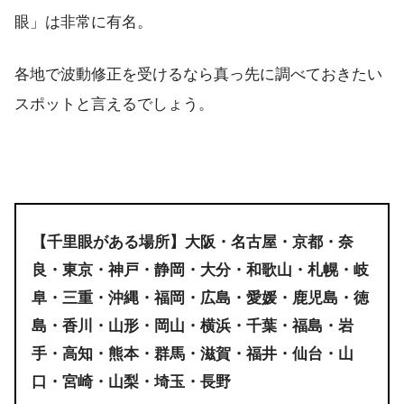
眼」は非常に有名。
・金沢｜占い・癒しの店 研寿 研寿先生 
石川
各地で波動修正を受けるなら真っ先に調べておきたい
・金沢｜Holy Pegasus(ホーリーペガサス
スポットと言えるでしょう。
・福井市｜A&L 福井店 黒猫堂
・福井市｜優月先生【心の癒しSORA】
福井
【千里眼がある場所】大阪・名古屋・京都・奈
・福井市｜峯田典子先生【アーク・エンジ
良・東京・神戸・静岡・大分・和歌山・札幌・岐
阜・三重・沖縄・福岡・広島・愛媛・鹿児島・徳
島・香川・山形・岡山・横浜・千葉・福島・岩
・甲斐｜エンジェルカード占い＆カウンセリング
手・高知・熊本・群馬・滋賀・福井・仙台・山
口・宮崎・山梨・埼玉・長野
・甲府｜癒しの占い cocodama 結良(ゆら)
山梨