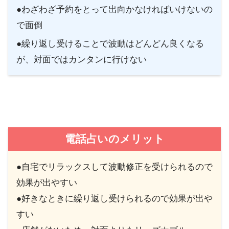
●わざわざ予約をとって出向かなければいけないの
・鹿児島市｜ケアルハンド 米田宅志先生
で面倒
●繰り返し受けることで波動はどんどん良くなる
・鹿児島市｜ヒーリングスペース イルカ
が、対面ではカンタンに行けない
鹿児島
・鹿児島市｜ヒーリングサロンPuerta Del So
(プエルタ・デル・ソル) クリスタル隆江
・浦添市｜占い館 アクアマリン
電話占いのメリット
・那覇市｜沖縄占いの館 那花ゆくい
沖縄
●自宅でリラックスして波動修正を受けられるので
効果が出やすい
・那覇市｜沖縄占いの館 那花ゆくい
●好きなときに繰り返し受けられるので効果が出や
すい