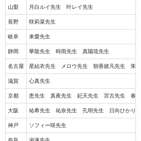
・神戸｜神戸占い館アゥルターム
山梨
月白ルイ先生 叶レイ先生
兵庫
長野
咲莉菜先生
・三宮｜千里眼
岐阜
来愛先生
・奈良市内｜潜在意識チャネラー☆アリー
静岡
華龍先生 時雨先生 真陽琉先生
奈良
・天理｜リラクゼーションサロン spirica
名古屋
星結衣先生 メロウ先生 朝香嬉凡先生 朱
滋賀
心真先生
・岩出｜占いヒーリング＆リラクゼーション M
京都
恵先生 真夜先生 妃天先生 宮古先生 春
和歌山
・和歌山市｜T2 Today and Tomorrow Ros
大阪
祐希先生 祐奈先生 孔明先生 日向ひかり
神戸
ソフィー咲先生
・米子｜占い＆カウンセリング ゲッターラ
奈良
淑蓮先生