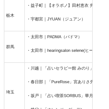
・益子町｜【オラポノ】田村恵衣 先生
栃木
・宇都宮｜JYUAN（ジュアン）
・太田市｜PADMA（パドマ）
群馬
・太田市｜hearingsalon selene(ヒー
・川越｜「占いセラピー館 みのり」千尋先
・春日部｜「PureRose」宮ありさ先生
埼玉
・坂戸｜「占い喫茶SORBUS」華月鈴先生