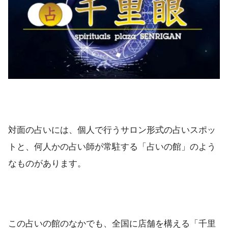
神奈川
・占いの館「千里眼」
・新発田｜Healing Station 天壺（て
・三条｜霊感霊視占い 日向ぼっこ
新潟
・新潟市｜天使の森 くしや ちおり(櫛谷智
対面の占いには、個人で行うサロン形式の占いスポッ
トと、何人かの占い師が常駐する「占いの館」のよう
・黒部｜瑠璃の風 真樹先生、知季先生
なものがあります。
富山
・富山市｜ヒーリングサロン Heavenly m
この占いの館のなかでも、全国に店舗を構える「千里
・金沢｜スピリチュアル・マザー ToMoKo