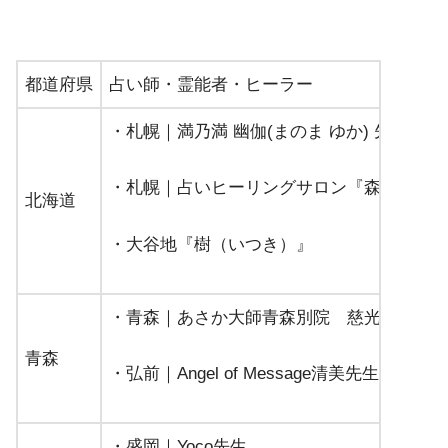
都道府県
占い師・霊能者・ヒーラー
・札幌｜満乃満 幽伽(まのま ゆか) 先生
・札幌｜占いヒーリングサロン『森羅（SHI
北海道
・大谷地『樹（いつき）』
・青森｜あさか大師青森別院 慈光密院 
青森
・弘前｜Angel of Message清美先生
・盛岡｜Yoco先生