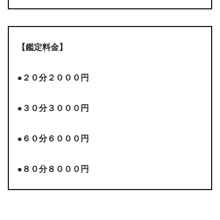
・甲州｜癒しのHome
【鑑定料金】
・長野市｜町田香織 先生【ヒーリングルー
●２０分２０００円
・上田｜光輪観道場 横田先生
長野
・長野市｜スピリチュアルクリニック水野和 Mi
●３０分３０００円
●６０分６０００円
・岐阜市｜｜ヒーリングサロン月下香 看
岐阜
●８０分８０００円
・各務原｜「ポラリス」
・静岡市｜ariosuヒーリングセンター(in静岡