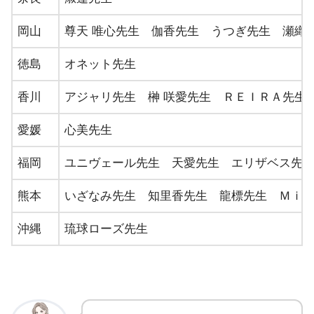
鳥取
・米子｜ヒーリングサロン☆ナツ ナツ先
岡山
尊天 唯心先生 伽香先生 うつぎ先生 瀬織
・出雲市｜だんでらいおん 土江 恵子先生
徳島
オネット先生
香川
アジャリ先生 榊 咲愛先生 ＲＥＩＲＡ先生
・出雲市｜ヒーリングスペース花音 ほう
島根
愛媛
心美先生
・松江｜占いカウンセリングGREEN グリ
福岡
ユニヴェール先生 天愛先生 エリザベス先
岡山
・倉敷｜占いKAN Jasmine ジャスミン先
熊本
いざなみ先生 知里香先生 龍標先生 Ｍｉ
広島
・占い千里眼
沖縄
琉球ローズ先生
・山口市｜アイリス占い アイリス先生
山口
・周南｜喫茶店エンジェル 斎藤恵子先生