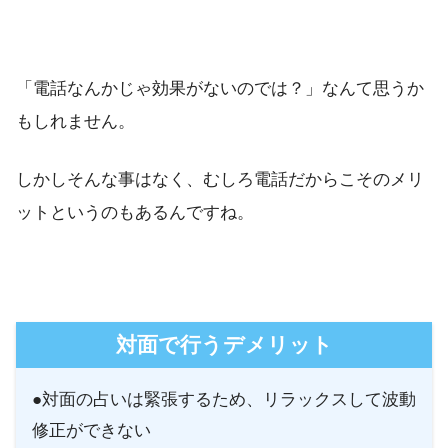
・神埼｜佐賀 エンジェル 霊視カウンセラーM
長崎
・情報なし
「電話なんかじゃ効果がないのでは？」なんて思うか
・熊本市｜波動調律アカデミー
もしれません。
熊本
・八代｜夢之乙乃（ゆめのおとの） 夢之
しかしそんな事はなく、むしろ電話だからこそのメリ
ットというのもあるんですね。
大分
・別府｜リーディングサロン earth walke
・宮崎市｜スピリチュアルサロン 蒼色庭園 
対面で行うデメリット
・宮崎市｜占いshop studio ebisu
宮崎
●対面の占いは緊張するため、リラックスして波動
・宮崎市｜エンジェルワールド 宮崎店 田中
修正ができない