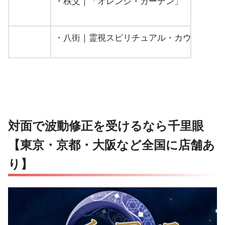
・秩父｜「オレンジ・ガーデン」
・八街｜霊視スピリチュアル・カウンセラ
・千葉の母｜悠鈴（ゆうり）先生
千葉
・千葉市｜【ホットベイブテラピー ハマ
対面で波動修正を受けるなら千里眼
・港区六本木｜占いの館 マリアマリソル
【東京・京都・大阪など全国に店舗あ
・新宿区｜波動鑑定士 徳花美紀先生
り】
東京
・渋谷区｜占いウィル（電話占いあり）
・鶴見区｜ヒーリングサロンNukumori