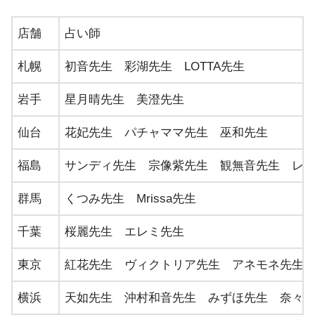
・蒲生郡｜琉理の霊感霊視占い
店舗
占い師
・長浜｜ヒーリングサロンラクシュミ 悠
滋賀
札幌
初音先生 彩湖先生 LOTTA先生
・大津｜占い処ゆりかご フミ也先生
岩手
星月晴先生 美澄先生
仙台
花妃先生 パチャママ先生 巫和先生
・京都市｜占いカフェむすひ
福島
サンディ先生 宗像紫先生 観無音先生 レ
京都
・京都市｜占い銀月堂‬
群馬
くつみ先生 Mrissa先生
千葉
桜麗先生 エレミ先生
・大阪市｜占いのルーナ
東京
紅花先生 ヴィクトリア先生 アネモネ先生 
大阪
・大阪市｜霊視鑑定・レイキヒーリング Salon d
横浜
天如先生 沖村和音先生 みずほ先生 奈々